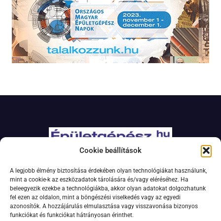
Cookie beállítások
Adatkezelési szabályzat
A legjobb élmény biztosítása érdekében olyan technológiákat használunk,
Jogi nyilatkozat
mint a cookie-k az eszközadatok tárolására és/vagy eléréséhez. Ha
beleegyezik ezekbe a technológiákba, akkor olyan adatokat dolgozhatunk
Kapcsolat
fel ezen az oldalon, mint a böngészési viselkedés vagy az egyedi
Impresszum
azonosítók. A hozzájárulás elmulasztása vagy visszavonása bizonyos
funkciókat és funkciókat hátrányosan érinthet.