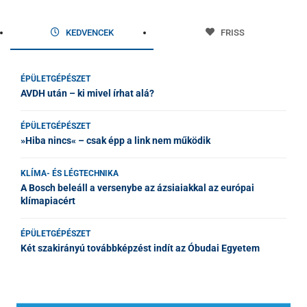
KEDVENCEK
FRISS
ÉPÜLETGÉPÉSZET
AVDH után – ki mivel írhat alá?
ÉPÜLETGÉPÉSZET
»Hiba nincs« – csak épp a link nem működik
KLÍMA- ÉS LÉGTECHNIKA
A Bosch beleáll a versenybe az ázsiaiakkal az európai
klímapiacért
ÉPÜLETGÉPÉSZET
Két szakirányú továbbképzést indít az Óbudai Egyetem