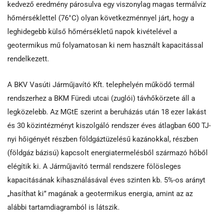
kedvező eredmény párosulva egy viszonylag magas termálvíz
hőmérséklettel (76°C) olyan következménnyel járt, hogy a
leghidegebb külső hőmérsékletű napok kivételével a
geotermikus mű folyamatosan ki nem használt kapacitással
rendelkezett.
A BKV Vasúti Járműjavító Kft. telephelyén működő termál
rendszerhez a BKM Füredi utcai (zuglói) távhőkörzete áll a
legközelebb. Az MGtE szerint a beruházás után 18 ezer lakást
és 30 közintézményt kiszolgáló rendszer éves átlagban 600 TJ-
nyi hőigényét részben földgáztüzelésű kazánokkal, részben
(földgáz bázisú) kapcsolt energiatermelésből származó hőből
elégítik ki. A Járműjavító termál rendszere fölösleges
kapacitásának kihasználásával éves szinten kb. 5%-os arányt
„hasíthat ki” magának a geotermikus energia, amint az az
alábbi tartamdiagramból is látszik.