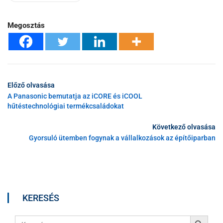
Megosztás
Előző olvasása
A Panasonic bemutatja az iCORE és iCOOL
hűtéstechnológiai termékcsaládokat
Következő olvasása
Gyorsuló ütemben fogynak a vállalkozások az építőiparban
KERESÉS
Search Button
Search