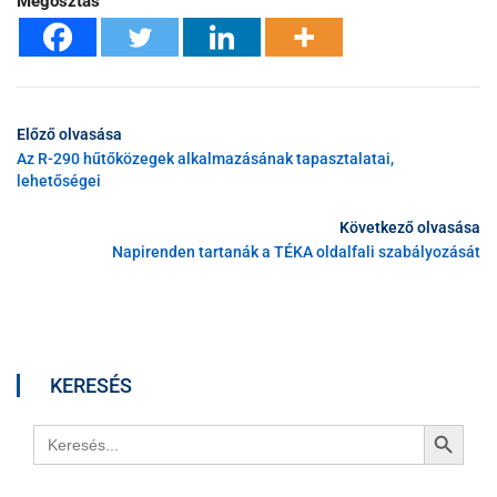
Megosztás
Előző olvasása
Az R-290 hűtőközegek alkalmazásának tapasztalatai,
lehetőségei
Következő olvasása
Napirenden tartanák a TÉKA oldalfali szabályozását
KERESÉS
Search Button
Search
for: