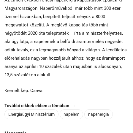
Magyarországon. Naperőművekből már több mint 300 ezer
üzemel hazánkban, beépített teljesítményük a 8000
megawattot közelíti. A meglévő kapacitás több mint
négyötödét 2020 óta telepítették – írta a miniszterhelyettes,
aki úgy látja, a napelemek a belföldi áramtermelés negyedét
adták tavaly, ez a legmagasabb hányad a világon. A lendületes
előrehaladás nagyban hozzájárult ahhoz, hogy az áramimport
aránya az áprilisi 10 százalék után májusban is alacsonyan,
13,5 százalékon alakult.
Kiemelt kép: Canva
További cikkek ebben a témában
:
Energiaügyi Minisztérium
napelem
napenergia