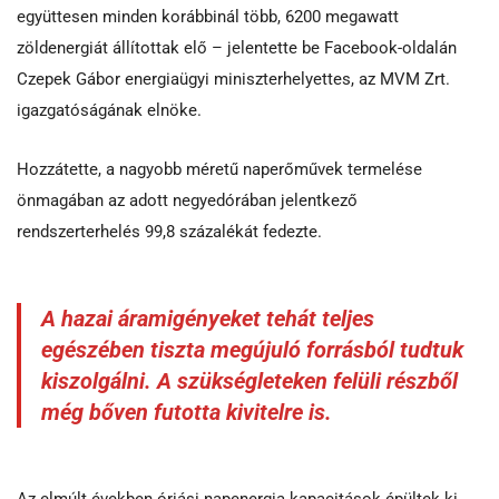
együttesen minden korábbinál több, 6200 megawatt
zöldenergiát állítottak elő – jelentette be Facebook-oldalán
Czepek Gábor energiaügyi miniszterhelyettes, az MVM Zrt.
igazgatóságának elnöke.
Hozzátette, a nagyobb méretű naperőművek termelése
önmagában az adott negyedórában jelentkező
rendszerterhelés 99,8 százalékát fedezte.
A hazai áramigényeket tehát teljes
egészében tiszta megújuló forrásból tudtuk
kiszolgálni. A szükségleteken felüli részből
még bőven futotta kivitelre is.
Az elmúlt években óriási napenergia kapacitások épültek ki