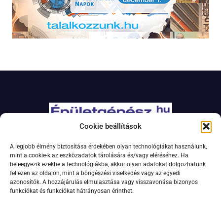
Cookie beállítások
Adatkezelési szabályzat
A legjobb élmény biztosítása érdekében olyan technológiákat használunk,
Jogi nyilatkozat
mint a cookie-k az eszközadatok tárolására és/vagy eléréséhez. Ha
beleegyezik ezekbe a technológiákba, akkor olyan adatokat dolgozhatunk
Kapcsolat
fel ezen az oldalon, mint a böngészési viselkedés vagy az egyedi
Impresszum
azonosítók. A hozzájárulás elmulasztása vagy visszavonása bizonyos
funkciókat és funkciókat hátrányosan érinthet.
Feliratkozás hírlevélre