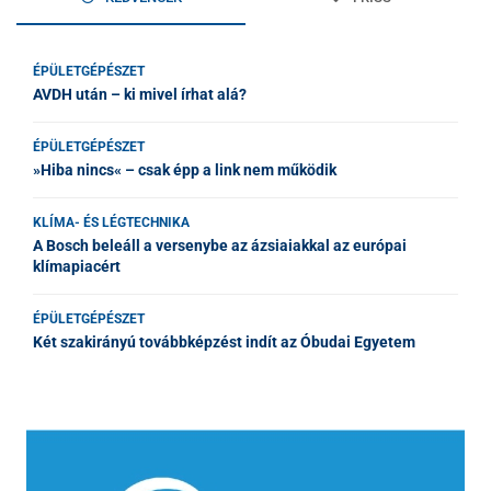
ÉPÜLETGÉPÉSZET
AVDH után – ki mivel írhat alá?
ÉPÜLETGÉPÉSZET
»Hiba nincs« – csak épp a link nem működik
KLÍMA- ÉS LÉGTECHNIKA
A Bosch beleáll a versenybe az ázsiaiakkal az európai
klímapiacért
ÉPÜLETGÉPÉSZET
Két szakirányú továbbképzést indít az Óbudai Egyetem