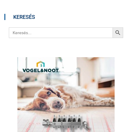
KERESÉS
Search Button
Search
for: