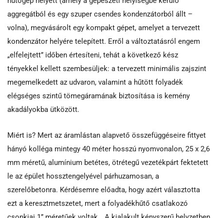
hűtőgép helyett (amely a gépészeti helyiségbe kerülő
aggregátból és egy szuper csendes kondenzátorból állt –
volna), megvásárolt egy kompakt gépet, amelyet a tervezett
kondenzátor helyére telepített. Erről a változtatásról engem
„elfelejtett” időben értesíteni, tehát a következő kész
tényekkel kellett szembesüljek: a tervezett minimális zajszint
megemelkedett az udvaron, valamint a hűtött folyadék
elégséges szintű tömegáramának biztosítása is kemény
akadályokba ütközött.
Miért is? Mert az áramlástan alapvető összefüggéseire fittyet
hányó kolléga mintegy 40 méter hosszú nyomvonalon, 25 x 2,6
mm méretű, alumínium betétes, ötrétegű vezetékpárt fektetett
le az épület hossztengelyével párhuzamosan, a
szerelőbetonra. Kérdésemre előadta, hogy azért választotta
ezt a keresztmetszetet, mert a folyadékhűtő csatlakozó
csonkjai 1” méretűek voltak… A kialakult kényszerű helyzetben