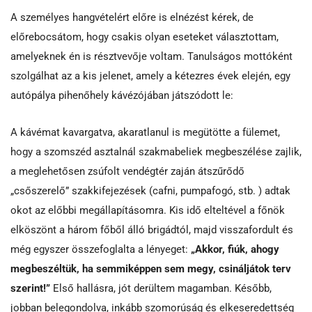
A személyes hangvételért előre is elnézést kérek, de
előrebocsátom, hogy csakis olyan eseteket választottam,
amelyeknek én is résztvevője voltam. Tanulságos mottóként
szolgálhat az a kis jelenet, amely a kétezres évek elején, egy
autópálya pihenőhely kávézójában játszódott le:
A kávémat kavargatva, akaratlanul is megütötte a fülemet,
hogy a szomszéd asztalnál szakmabeliek megbeszélése zajlik,
a meglehetősen zsúfolt vendégtér zaján átszűrődő
„csőszerelő” szakkifejezések (cafni, pumpafogó, stb. ) adtak
okot az előbbi megállapításomra. Kis idő elteltével a főnök
elköszönt a három főből álló brigádtól, majd visszafordult és
még egyszer összefoglalta a lényeget:
„Akkor, fiúk, ahogy
megbeszéltük, ha semmiképpen sem megy, csináljátok terv
szerint!”
Első hallásra, jót derültem magamban. Később,
jobban belegondolva, inkább szomorúság és elkeseredettség