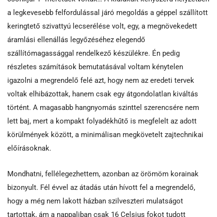
a legkevesebb felfordulással járó megoldás a géppel szállított
keringtető szivattyú lecserélése volt, egy, a megnövekedett
áramlási ellenállás legyőzéséhez elegendő
szállítómagassággal rendelkező készülékre. Én pedig
részletes számítások bemutatásával voltam kénytelen
igazolni a megrendelő felé azt, hogy nem az eredeti tervek
voltak elhibázottak, hanem csak egy átgondolatlan kiváltás
történt. A magasabb hangnyomás szinttel szerencsére nem
lett baj, mert a kompakt folyadékhűtő is megfelelt az adott
körülmények között, a minimálisan megkövetelt zajtechnikai
előírásoknak.
Mondhatni, fellélegezhettem, azonban az örömöm korainak
bizonyult. Fél évvel az átadás után hívott fel a megrendelő,
hogy a még nem lakott házban szilveszteri mulatságot
tartottak, ám a nappaliban csak 16 Celsius fokot tudott