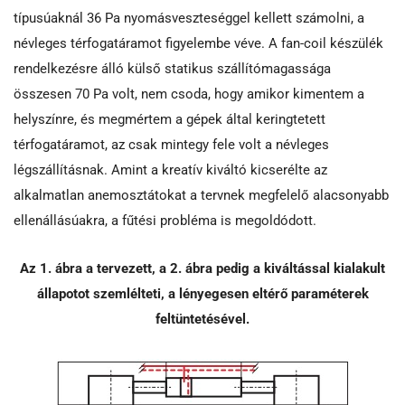
típusúaknál 36 Pa nyomásveszteséggel kellett számolni, a
névleges térfogatáramot figyelembe véve. A fan-coil készülék
rendelkezésre álló külső statikus szállítómagassága
összesen 70 Pa volt, nem csoda, hogy amikor kimentem a
helyszínre, és megmértem a gépek által keringtetett
térfogatáramot, az csak mintegy fele volt a névleges
légszállításnak. Amint a kreatív kiváltó kicserélte az
alkalmatlan anemosztátokat a tervnek megfelelő alacsonyabb
ellenállásúakra, a fűtési probléma is megoldódott.
Az 1. ábra a tervezett, a 2. ábra pedig a kiváltással kialakult
állapotot szemlélteti, a lényegesen eltérő paraméterek
feltüntetésével.