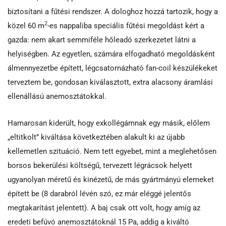
biztosítani a fűtési rendszer. A dologhoz hozzá tartozik, hogy a
2
közel 60 m
-es nappaliba speciális fűtési megoldást kért a
gazda: nem akart semmiféle hőleadó szerkezetet látni a
helyiségben. Az egyetlen, számára elfogadható megoldásként
álmennyezetbe épített, légcsatornázható fan-coil készülékeket
terveztem be, gondosan kiválasztott, extra alacsony áramlási
ellenállású anemosztátokkal.
Hamarosan kiderült, hogy exkollégámnak egy másik, előlem
„eltitkolt” kiváltása következtében alakult ki az újabb
kellemetlen szituáció. Nem tett egyebet, mint a meglehetősen
borsos bekerülési költségű, tervezett légrácsok helyett
ugyanolyan méretű és kinézetű, de más gyártmányú elemeket
épített be (8 darabról lévén szó, ez már eléggé jelentős
megtakarítást jelentett). A baj csak ott volt, hogy amíg az
eredeti befúvó anemosztátoknál 15 Pa, addig a kiváltó