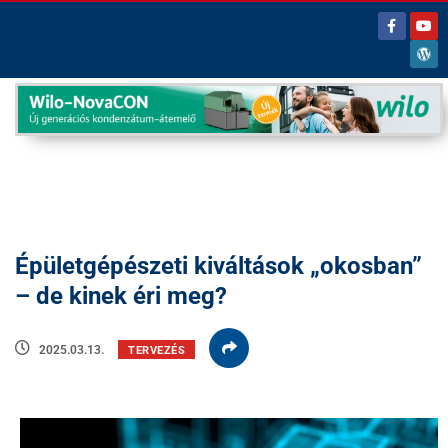
Épületgépészeti kiváltások „okosban”
– de kinek éri meg?
2025.03.13.
TERVEZÉS