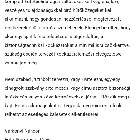
komplett hűtőtechnológiai váltásokat kell végrehajtani,
veszélyes tulajdonságokkal bíró hűtőközegeket kell
alkalmazni, hogy gondosan, hozzáértéssel megtervezett
rendszerek épüljenek és üzemeljenek. Elengedhetetlen, hogy
akár egy split klíma telepítése is átgondoltan, a
biztonságtechnikai kockázatokat a minimálisra csökkentve,
szükség esetén tervezői kockázatelemzést elvégeztetve
valósuljon meg.
Nem szabad „rutinból” tervezni, vagy kivitelezni, egy-egy
elnagyolt szabvány-értelmezés, vagy elmulasztott biztonsági
intézkedés súlyos következményekkel járhat. Előzzük meg a
bajt! Képezzük magunkat és tegyünk meg minden tőlünk
telhetőt az esetleges balesetek elkerülésére!
Várkonyi Nándor
Fotóillusztráció: Canva