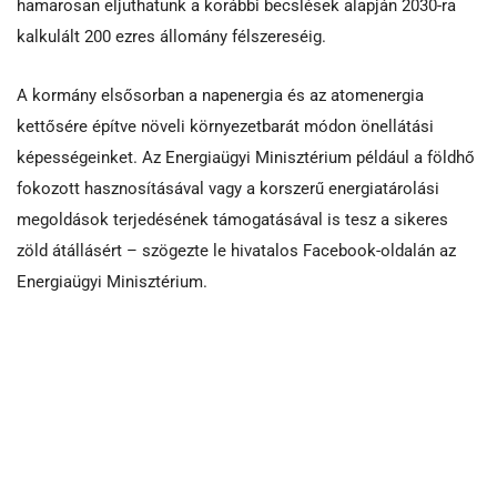
hamarosan eljuthatunk a korábbi becslések alapján 2030-ra
kalkulált 200 ezres állomány félszereséig.
A kormány elsősorban a napenergia és az atomenergia
kettősére építve növeli környezetbarát módon önellátási
képességeinket. Az Energiaügyi Minisztérium például a földhő
fokozott hasznosításával vagy a korszerű energiatárolási
megoldások terjedésének támogatásával is tesz a sikeres
zöld átállásért – szögezte le hivatalos Facebook-oldalán az
Energiaügyi Minisztérium.