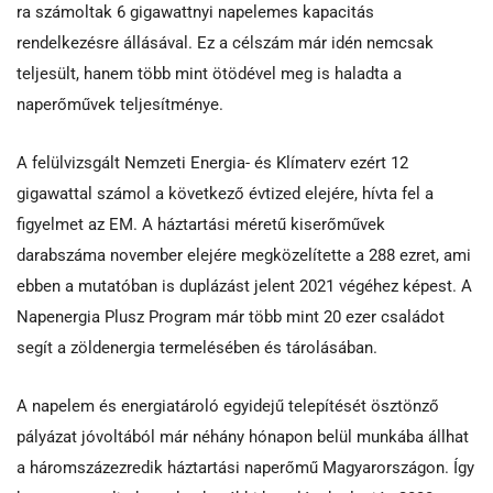
ra számoltak 6 gigawattnyi napelemes kapacitás
rendelkezésre állásával. Ez a célszám már idén nemcsak
teljesült, hanem több mint ötödével meg is haladta a
naperőművek teljesítménye.
A felülvizsgált Nemzeti Energia- és Klímaterv ezért 12
gigawattal számol a következő évtized elejére, hívta fel a
figyelmet az EM. A háztartási méretű kiserőművek
darabszáma november elejére megközelítette a 288 ezret, ami
ebben a mutatóban is duplázást jelent 2021 végéhez képest. A
Napenergia Plusz Program már több mint 20 ezer családot
segít a zöldenergia termelésében és tárolásában.
A napelem és energiatároló egyidejű telepítését ösztönző
pályázat jóvoltából már néhány hónapon belül munkába állhat
a háromszázezredik háztartási naperőmű Magyarországon. Így