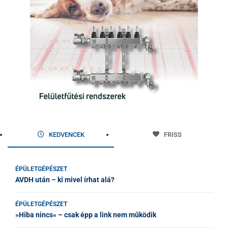
KEDVENCEK
FRISS
ÉPÜLETGÉPÉSZET
AVDH után – ki mivel írhat alá?
ÉPÜLETGÉPÉSZET
»Hiba nincs« – csak épp a link nem működik