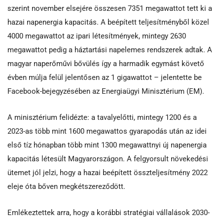
szerint november elsejére összesen 7351 megawattot tett ki a
hazai napenergia kapacitás. A beépített teljesítményből közel
4000 megawattot az ipari létesítmények, mintegy 2630
megawattot pedig a háztartási napelemes rendszerek adtak. A
magyar naperőművi bővülés így a harmadik egymást követő
évben múlja felül jelentősen az 1 gigawattot – jelentette be
Facebook-bejegyzésében az Energiaügyi Minisztérium (EM).
A minisztérium felidézte: a tavalyelőtti, mintegy 1200 és a
2023-as több mint 1600 megawattos gyarapodás után az idei
első tíz hónapban több mint 1300 megawattnyi új napenergia
kapacitás létesült Magyarországon. A felgyorsult növekedési
ütemet jól jelzi, hogy a hazai beépített összteljesítmény 2022
eleje óta bőven megkétszereződött.
Emlékeztettek arra, hogy a korábbi stratégiai vállalások 2030-