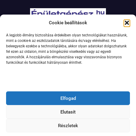
Cookie beállítások
Adatkezelési szabályzat
A legjobb élmény biztosítása érdekében olyan technológiákat használunk,
Jogi nyilatkozat
mint a cookie-k az eszközadatok tárolására és/vagy eléréséhez. Ha
beleegyezik ezekbe a technológiákba, akkor olyan adatokat dolgozhatunk
Kapcsolat
fel ezen az oldalon, mint a böngészési viselkedés vagy az egyedi
Impresszum
azonosítók. A hozzájárulás elmulasztása vagy visszavonása bizonyos
funkciókat és funkciókat hátrányosan érinthet.
Feliratkozás hírlevélre
Elfogad
Elutasít
Részletek
© 2024 Minden jog fenntartva.