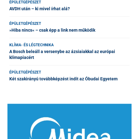
ÉPÜLETGÉPÉSZET
AVDH után – ki mivel írhat alá?
ÉPÜLETGÉPÉSZET
»Hiba nincs« – csak épp a link nem működik
KLÍMA- ÉS LÉGTECHNIKA
A Bosch beleáll a versenybe az ázsiaiakkal az európai
klímapiacért
ÉPÜLETGÉPÉSZET
Két szakirányú továbbképzést indít az Óbudai Egyetem