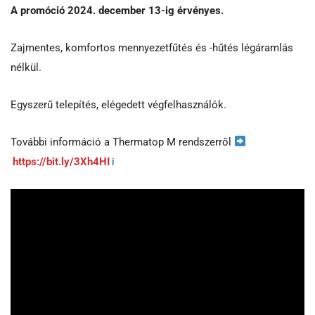
A promóció 2024. december 13-ig érvényes.
Zajmentes, komfortos mennyezetfűtés és -hűtés légáramlás
nélkül.
Egyszerű telepítés, elégedett végfelhasználók.
További információ a Thermatop M rendszerről
https://bit.ly/3Xh4HI
i