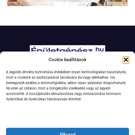
Cookie beállítások
Adatkezelési szabályzat
A legjobb élmény biztosítása érdekében olyan technológiákat használunk,
Jogi nyilatkozat
mint a cookie-k az eszközadatok tárolására és/vagy eléréséhez. Ha
beleegyezik ezekbe a technológiákba, akkor olyan adatokat dolgozhatunk
Kapcsolat
fel ezen az oldalon, mint a böngészési viselkedés vagy az egyedi
Impresszum
azonosítók. A hozzájárulás elmulasztása vagy visszavonása bizonyos
funkciókat és funkciókat hátrányosan érinthet.
Feliratkozás hírlevélre
Elfogad