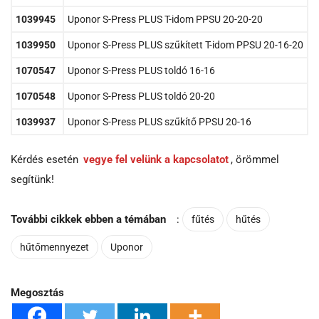
1039945
Uponor S-Press PLUS T-idom PPSU 20-20-20
1039950
Uponor S-Press PLUS szűkített T-idom PPSU 20-16-20
1070547
Uponor S-Press PLUS toldó 16-16
1070548
Uponor S-Press PLUS toldó 20-20
1039937
Uponor S-Press PLUS szűkítő PPSU 20-16
Kérdés esetén
vegye fel velünk a kapcsolatot
, örömmel
segítünk!
További cikkek ebben a témában
:
fűtés
hűtés
hűtőmennyezet
Uponor
Megosztás