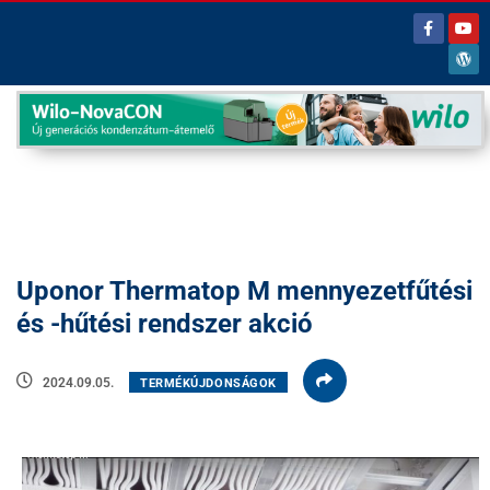
Uponor Thermatop M mennyezetfűtési
és -hűtési rendszer akció
2024.09.05.
TERMÉKÚJDONSÁGOK