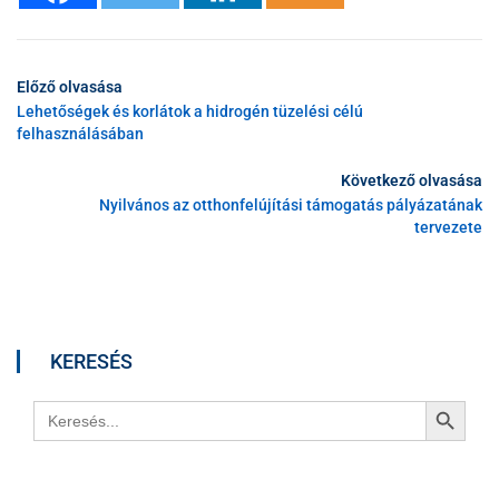
Előző olvasása
Lehetőségek és korlátok a hidrogén tüzelési célú
felhasználásában
Következő olvasása
Nyilvános az otthonfelújítási támogatás pályázatának
tervezete
KERESÉS
Search Button
Search
for: