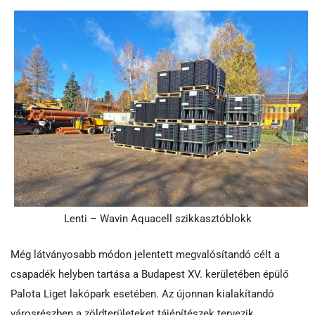
Lenti – Wavin Aquacell szikkasztóblokk
Még látványosabb módon jelentett megvalósítandó célt a
csapadék helyben tartása a Budapest XV. kerületében épülő
Palota Liget lakópark esetében. Az újonnan kialakítandó
városrészben a zöldterületeket tájépítészek tervezik