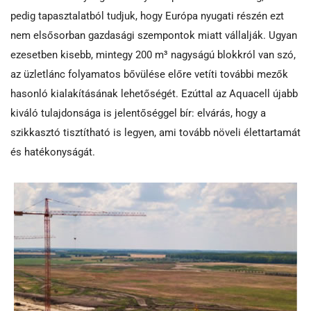
pedig tapasztalatból tudjuk, hogy Európa nyugati részén ezt
nem elsősorban gazdasági szempontok miatt vállalják. Ugyan
ezesetben kisebb, mintegy 200 m³ nagyságú blokkról van szó,
az üzletlánc folyamatos bővülése előre vetíti további mezők
hasonló kialakításának lehetőségét. Ezúttal az Aquacell újabb
kiváló tulajdonsága is jelentőséggel bír: elvárás, hogy a
szikkasztó tisztítható is legyen, ami tovább növeli élettartamát
és hatékonyságát.