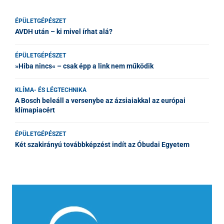
ÉPÜLETGÉPÉSZET
AVDH után – ki mivel írhat alá?
ÉPÜLETGÉPÉSZET
»Hiba nincs« – csak épp a link nem működik
KLÍMA- ÉS LÉGTECHNIKA
A Bosch beleáll a versenybe az ázsiaiakkal az európai
klímapiacért
ÉPÜLETGÉPÉSZET
Két szakirányú továbbképzést indít az Óbudai Egyetem