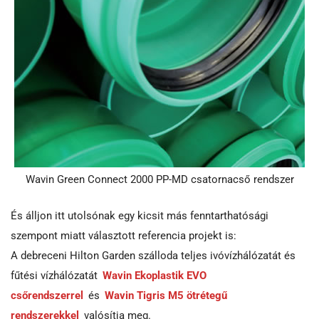
Wavin Green Connect 2000 PP-MD csatornacső rendszer
És álljon itt utolsónak egy kicsit más fenntarthatósági
szempont miatt választott referencia projekt is:
A debreceni Hilton Garden szálloda teljes ivóvízhálózatát és
fűtési vízhálózatát
Wavin Ekoplastik EVO
csőrendszerrel
és
Wavin Tigris M5 ötrétegű
rendszerekkel
valósítja meg.