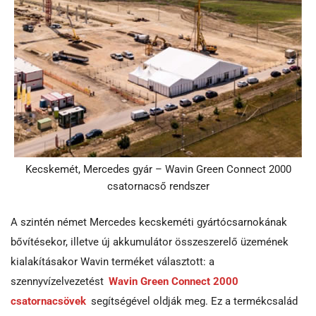
Kecskemét, Mercedes gyár – Wavin Green Connect 2000
csatornacső rendszer
A szintén német Mercedes kecskeméti gyártócsarnokának
bővítésekor, illetve új akkumulátor összeszerelő üzemének
kialakításakor Wavin terméket választott: a
szennyvízelvezetést
Wavin Green Connect 2000
csatornacsövek
segítségével oldják meg. Ez a termékcsalád