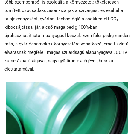
több szempontból is szolgálja a környezetet: tökéletesen
tömített csőcsatlakozásai kizárják a szivárgást és ezáltal a
talajszennyezést, gyártási technológiája csökkentett CO₂
kibocsájtással jár, a cső maga pedig 100%-ban
újrahasznosítható műanyagból készül. Ezen felül pedig minden
más, a gyártócsarnokok környezetére vonatkozó, emelt szintű
elvárásnak megfelel: magas szilárdságú alapanyagával, CCTV
kamerázhatóságával, nagy gyűrűmerevségével, hosszú
élettartamával.