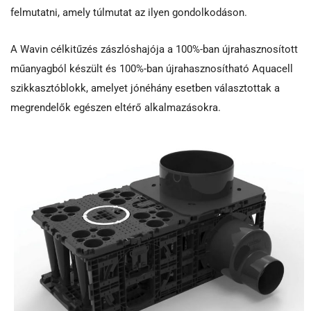
felmutatni, amely túlmutat az ilyen gondolkodáson.
A Wavin célkitűzés zászlóshajója a 100%-ban újrahasznosított
műanyagból készült és 100%-ban újrahasznosítható Aquacell
szikkasztóblokk, amelyet jónéhány esetben választottak a
megrendelők egészen eltérő alkalmazásokra.