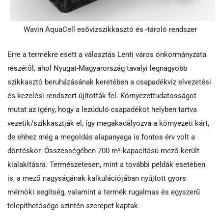
Wavin AquaCell esővízszikkasztó és -tároló rendszer
Erre a termékre esett a választás Lenti város önkormányzata
részéről, ahol Nyugat-Magyarország tavalyi legnagyobb
szikkasztó beruházásának keretében a csapadékvíz elvezetési
és kezelési rendszert újították fel. Környezettudatosságot
mutat az igény, hogy a lezúduló csapadékot helyben tartva
vezetik/szikkasztják el, így megakadályozva a környezeti kárt,
de ehhez még a megoldás alapanyaga is fontos érv volt a
döntéskor. Összességében 700 m³ kapacitású mező került
kialakításra. Természetesen, mint a további példák esetében
is, a mező nagyságának kalkulációjában nyújtott gyors
mérnöki segítség, valamint a termék rugalmas és egyszerű
telepíthetősége szintén szerepet kaptak.