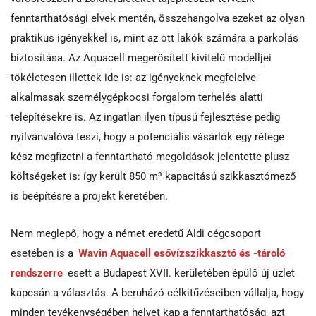
fenntarthatósági elvek mentén, összehangolva ezeket az olyan
praktikus igényekkel is, mint az ott lakók számára a parkolás
biztosítása. Az Aquacell megerősített kivitelű modelljei
tökéletesen illettek ide is: az igényeknek megfelelve
alkalmasak személygépkocsi forgalom terhelés alatti
telepítésekre is. Az ingatlan ilyen típusú fejlesztése pedig
nyilvánvalóvá teszi, hogy a potenciális vásárlók egy rétege
kész megfizetni a fenntartható megoldások jelentette plusz
költségeket is: így került 850 m³ kapacitású szikkasztómező
is beépítésre a projekt keretében.
Nem meglepő, hogy a német eredetű Aldi cégcsoport
esetében is a
Wavin Aquacell esővízszikkasztó és -tároló
rendszerre
esett a Budapest XVII. kerületében épülő új üzlet
kapcsán a választás. A beruházó célkitűzéseiben vállalja, hogy
minden tevékenységében helyet kap a fenntarthatóság, azt