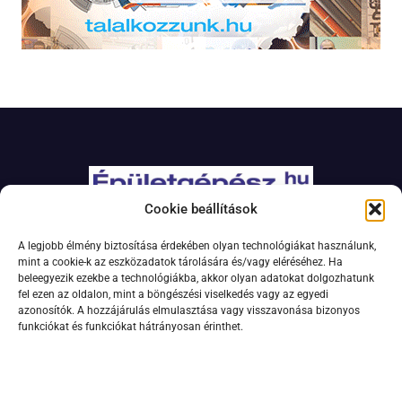
Cookie beállítások
Adatkezelési szabályzat
A legjobb élmény biztosítása érdekében olyan technológiákat használunk,
Jogi nyilatkozat
mint a cookie-k az eszközadatok tárolására és/vagy eléréséhez. Ha
beleegyezik ezekbe a technológiákba, akkor olyan adatokat dolgozhatunk
Kapcsolat
fel ezen az oldalon, mint a böngészési viselkedés vagy az egyedi
Impresszum
azonosítók. A hozzájárulás elmulasztása vagy visszavonása bizonyos
funkciókat és funkciókat hátrányosan érinthet.
Feliratkozás hírlevélre