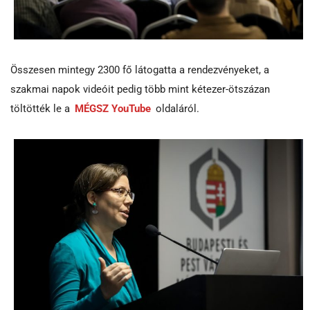
Összesen mintegy 2300 fő látogatta a rendezvényeket, a
szakmai napok videóit pedig több mint kétezer-ötszázan
töltötték le a
MÉGSZ YouTube
oldaláról.