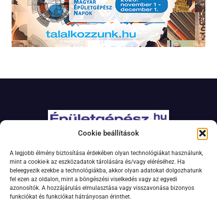
Cookie beállítások
Adatkezelési szabályzat
A legjobb élmény biztosítása érdekében olyan technológiákat használunk,
Jogi nyilatkozat
mint a cookie-k az eszközadatok tárolására és/vagy eléréséhez. Ha
beleegyezik ezekbe a technológiákba, akkor olyan adatokat dolgozhatunk
Kapcsolat
fel ezen az oldalon, mint a böngészési viselkedés vagy az egyedi
Impresszum
azonosítók. A hozzájárulás elmulasztása vagy visszavonása bizonyos
funkciókat és funkciókat hátrányosan érinthet.
Feliratkozás hírlevélre