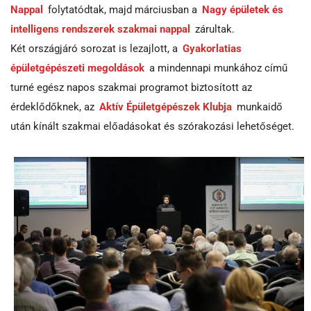
Nappal
folytatódtak, majd márciusban a
Nagy épületek és
intelligens rendszerek szakmai nappal
zárultak.
Két országjáró sorozat is lezajlott, a
Gyakorlatias
épületgépészeti megoldások
a mindennapi munkához című
turné egész napos szakmai programot biztosított az
érdeklődőknek, az
Aktív Épületgépészek Klubja
munkaidő
után kínált szakmai előadásokat és szórakozási lehetőséget.