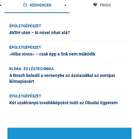
KEDVENCEK
FRISS
ÉPÜLETGÉPÉSZET
AVDH után – ki mivel írhat alá?
ÉPÜLETGÉPÉSZET
»Hiba nincs« – csak épp a link nem működik
KLÍMA- ÉS LÉGTECHNIKA
A Bosch beleáll a versenybe az ázsiaiakkal az európai
klímapiacért
ÉPÜLETGÉPÉSZET
Két szakirányú továbbképzést indít az Óbudai Egyetem