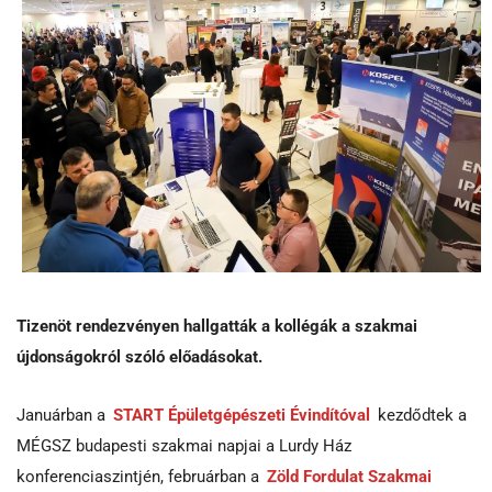
Tizenöt rendezvényen hallgatták a kollégák a szakmai
újdonságokról szóló előadásokat.
Januárban a
START Épületgépészeti Évindítóval
kezdődtek a
MÉGSZ budapesti szakmai napjai a Lurdy Ház
konferenciaszintjén, februárban a
Zöld Fordulat Szakmai