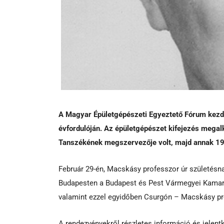
A Magyar Épületgépészeti Egyeztető Fórum kez
évfordulóján. Az épületgépészet kifejezés megal
Tanszékének megszervezője volt, majd annak 19
Február 29-én, Macskásy professzor úr születésna
Budapesten a Budapest és Pest Vármegyei Kamara
valamint ezzel egyidőben Csurgón – Macskásy pro
A rendezvényekről részletes információ és jelen