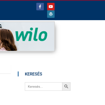
KERESÉS
Search Button
Search
for: