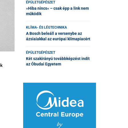
ÉPÜLETGÉPÉSZET
»Hiba nincs« – csak épp a link nem
működik
KLÍMA- ÉS LÉGTECHNIKA
A Bosch beleáll a versenybe az
ázsiaiakkal az európai klímapiacért
ÉPÜLETGÉPÉSZET
Két szakirányú továbbképzést indít
az Óbudai Egyetem
ek