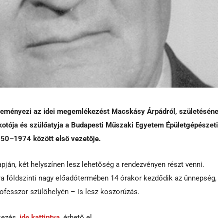
deményezi az idei megemlékezést Macskásy Árpádról, születésén
kotója és szülőatyja a Budapesti Műszaki Egyetem Épületgépészeti
50–1974 között első vezetője.
pján, két helyszínen lesz lehetőség a rendezvényen részt venni.
 földszinti nagy előadótermében 14 órakor kezdődik az ünnepség,
fesszor szülőhelyén – is lesz koszorúzás.
tkezés
ide kattintva
érhető el.