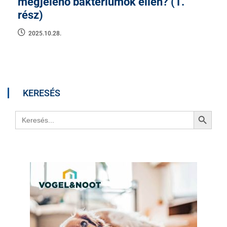
megjelenő baktériumok ellen? (1.
rész)
2025.10.28.
KERESÉS
Search Button
Search
for: