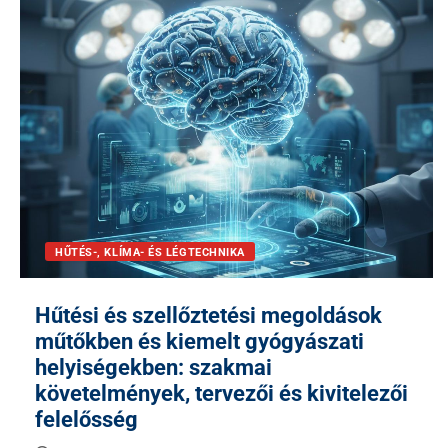
HŰTÉS-, KLÍMA- ÉS LÉGTECHNIKA
Hűtési és szellőztetési megoldások
műtőkben és kiemelt gyógyászati
helyiségekben: szakmai
követelmények, tervezői és kivitelezői
felelősség