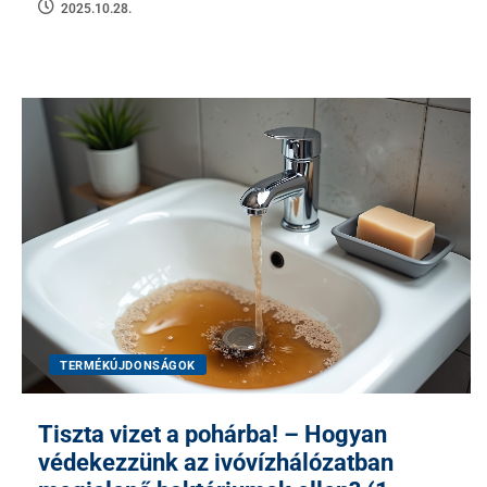
2025.10.28.
TERMÉKÚJDONSÁGOK
Tiszta vizet a pohárba! – Hogyan
védekezzünk az ivóvízhálózatban