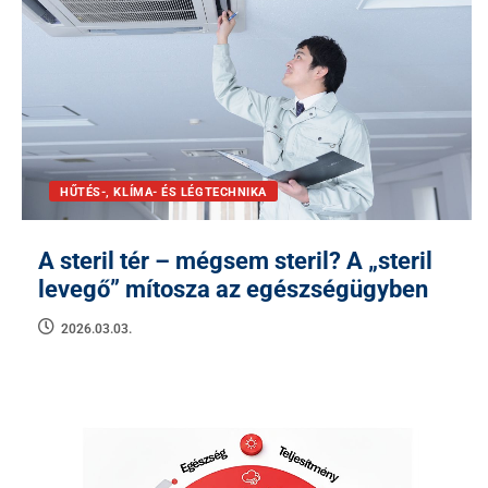
HŰTÉS-, KLÍMA- ÉS LÉGTECHNIKA
A steril tér – mégsem steril? A „steril
levegő” mítosza az egészségügyben
2026.03.03.