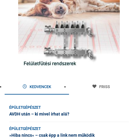
KEDVENCEK
FRISS
ÉPÜLETGÉPÉSZET
AVDH után – ki mivel írhat alá?
ÉPÜLETGÉPÉSZET
»Hiba nincs« – csak épp a link nem működik