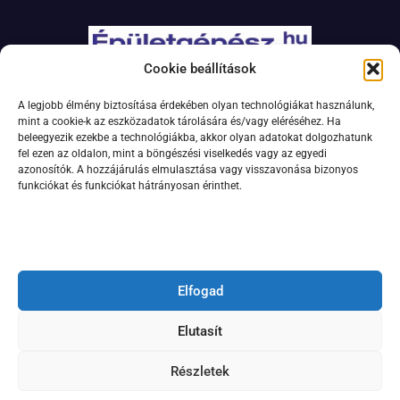
Cookie beállítások
Adatkezelési szabályzat
A legjobb élmény biztosítása érdekében olyan technológiákat használunk,
Jogi nyilatkozat
mint a cookie-k az eszközadatok tárolására és/vagy eléréséhez. Ha
beleegyezik ezekbe a technológiákba, akkor olyan adatokat dolgozhatunk
Kapcsolat
fel ezen az oldalon, mint a böngészési viselkedés vagy az egyedi
Impresszum
azonosítók. A hozzájárulás elmulasztása vagy visszavonása bizonyos
funkciókat és funkciókat hátrányosan érinthet.
Feliratkozás hírlevélre
Elfogad
Elutasít
Részletek