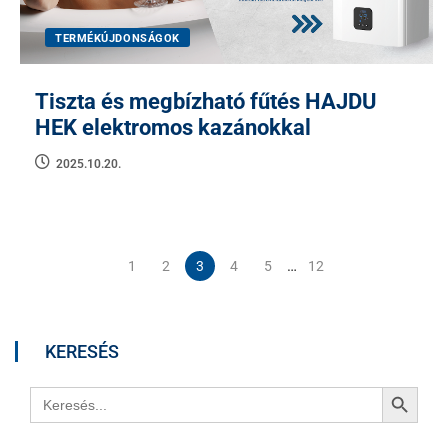
TERMÉKÚJDONSÁGOK
Tiszta és megbízható fűtés HAJDU
HEK elektromos kazánokkal
2025.10.20.
…
1
2
3
4
5
12
KERESÉS
Search Button
Search
for: