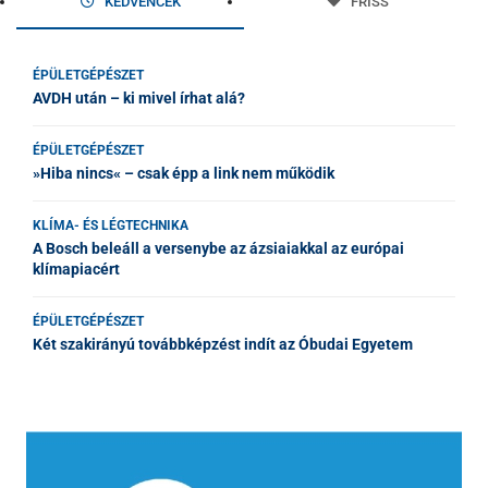
KEDVENCEK
FRISS
ÉPÜLETGÉPÉSZET
AVDH után – ki mivel írhat alá?
ÉPÜLETGÉPÉSZET
»Hiba nincs« – csak épp a link nem működik
KLÍMA- ÉS LÉGTECHNIKA
A Bosch beleáll a versenybe az ázsiaiakkal az európai
klímapiacért
ÉPÜLETGÉPÉSZET
Két szakirányú továbbképzést indít az Óbudai Egyetem