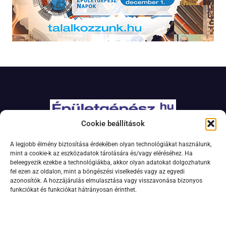
Cookie beállítások
Adatkezelési szabályzat
A legjobb élmény biztosítása érdekében olyan technológiákat használunk,
Jogi nyilatkozat
mint a cookie-k az eszközadatok tárolására és/vagy eléréséhez. Ha
beleegyezik ezekbe a technológiákba, akkor olyan adatokat dolgozhatunk
Kapcsolat
fel ezen az oldalon, mint a böngészési viselkedés vagy az egyedi
Impresszum
azonosítók. A hozzájárulás elmulasztása vagy visszavonása bizonyos
funkciókat és funkciókat hátrányosan érinthet.
Feliratkozás hírlevélre