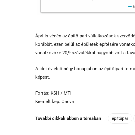
Április végén az építőipari vállalkozások szerz
korábbit, ezen belül az épületek építésére vonat
vonatkozóké 20,9 százalékkal nagyobb volt a tavaly
A idei év első négy hónapjában az építőipari te
képest.
Forrás: KSH / MTI
Kiemelt kép: Canva
További cikkek ebben a témában
:
építőipar