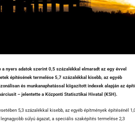
 a nyers adatok szerint 0,5 százalékkal elmaradt az egy évvel
letek építésének termelése 5,7 százalékkal kisebb, az egyéb
zonálisan és munkanaphatással kiigazított indexek alapján az épít
ciusit – jelentette a Központi Statisztikai Hivatal (KSH).
esetében 5,3 százalékkal kisebb, az egyéb építmények építésénél 1,
legnagyobb súlyú ágazat, a speciális szaképítés termelése 2,3