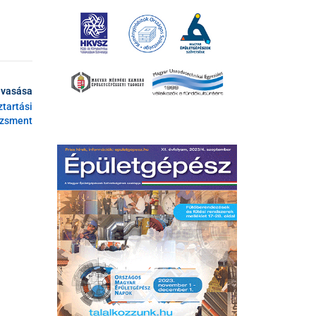
lvasása
tartási
zsment