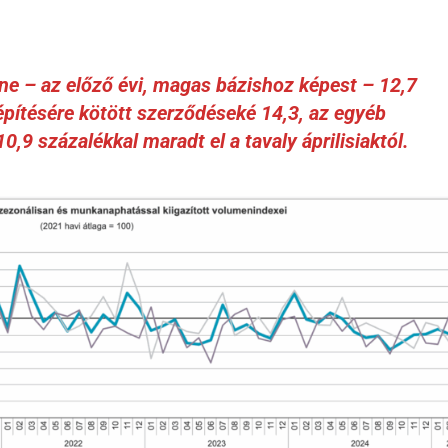
e – az előző évi, magas bázishoz képest – 12,7
 építésére kötött szerződéseké 14,3, az egyéb
,9 százalékkal maradt el a tavaly áprilisiaktól.