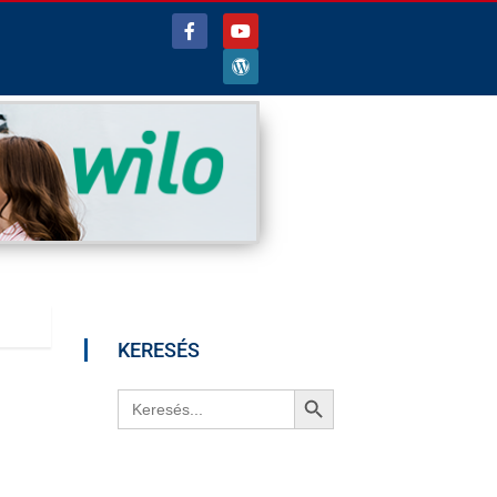
KERESÉS
Search Button
Search
for: