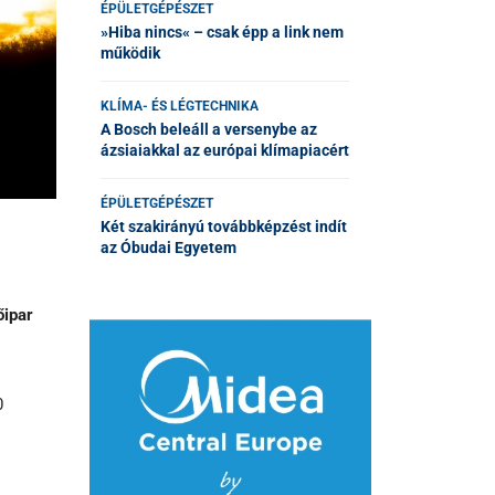
ÉPÜLETGÉPÉSZET
»Hiba nincs« – csak épp a link nem
működik
KLÍMA- ÉS LÉGTECHNIKA
A Bosch beleáll a versenybe az
ázsiaiakkal az európai klímapiacért
ÉPÜLETGÉPÉSZET
Két szakirányú továbbképzést indít
az Óbudai Egyetem
őipar
0