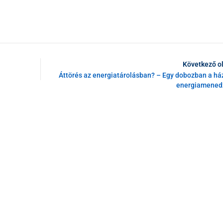
Következő o
Áttörés az energiatárolásban? – Egy dobozban a ház
energiamened