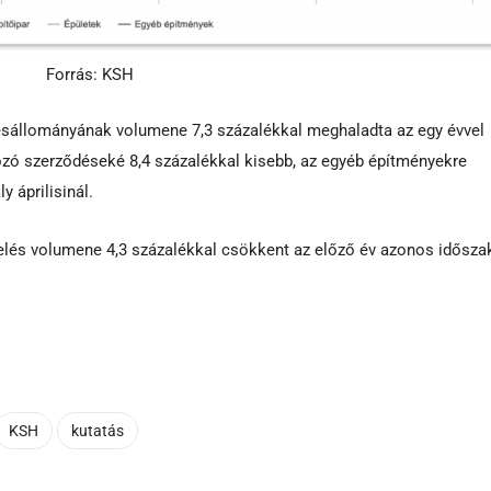
Forrás: KSH
ődésállományának volumene 7,3 százalékkal meghaladta az egy évvel
kozó szerződéseké 8,4 százalékkal kisebb, az egyéb építményekre
 áprilisinál.
rmelés volumene 4,3 százalékkal csökkent az előző év azonos idősz
KSH
kutatás