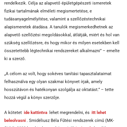
rendelkezik. Célja az alapvető épületgépészeti ismeretek
fizikai tartalmának elméleti megismertetése, e
tudásanyagelmélyítése, valamint a szellőzéstechnikai
alapismeretek átadása. A tanulók megismerkedhetnek az
alapvető szellőzési megoldásokkal, átlátják, miért és hol van
szükség szellőzésre, és hogy mikor és milyen esetekben kell
összetettebb légtechnikai rendszereket alkalmazni” – emelte
ki a szerző.
„A célom az volt, hogy sokéves tanítási tapasztalataimat
felhasználva egy olyan szakmai könyvet írjak, amely
hosszútávon és hatékonyan szolgálja az oktatást.” – tette
hozzá végül a könyv szerzője.
A kötetet
ide kattintva
lehet megrendelni, és
itt lehet
beleolvasni
. Smidéliusz Béla Fűtési rendszerek című (MK-