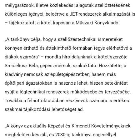
mélygarázsok, illetve közlekedési alagutak szellőztetésének
különleges igényei, beleértve a JET-rendszerek alkalmazását is
– tájékoztatott a kötet kapcsán a Műszaki Könyvkiadó.
„A tankönyv célja, hogy a szellőzéstechnikai ismereteket
könnyen érthető és áttekinthető formában tegye elérhetővé a
diákok számára” – mondta híroldalunknak a kötet szerzője
Smidéliusz Béla, gépészmérnök, szakoktató. Hozzátette, a
kiadvány nemcsak az épületgépészetben, hanem más
építőipari ágazatokban is hasznos lehet, hiszen betekintést
nyújt a légtechnikai rendszerek működésébe és tervezésébe.
Továbbá a felnőttoktatásban résztvevők számára is értékes
szakmai tájékozódási lehetőséget ad.
„A könyv az aktuális Képzési és Kimeneti Követelményeknek
megfelelően készült, és 2030-ig tankönyvi engedéllyel