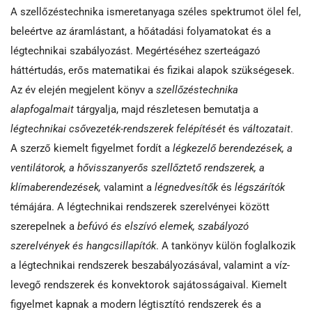
A szellőzéstechnika ismeretanyaga széles spektrumot ölel fel,
beleértve az áramlástant, a hőátadási folyamatokat és a
légtechnikai szabályozást. Megértéséhez szerteágazó
háttértudás, erős matematikai és fizikai alapok szükségesek.
Az év elején megjelent könyv a
szellőzéstechnika
alapfogalmait
tárgyalja, majd részletesen bemutatja a
légtechnikai csővezeték-rendszerek felépítését
és
változatait
.
A szerző kiemelt figyelmet fordít a
légkezelő berendezések, a
ventilátorok, a hővisszanyerős szellőztető rendszerek, a
klímaberendezések,
valamint a
légnedvesítők
és
légszárítók
témájára. A légtechnikai rendszerek szerelvényei között
szerepelnek a
befúvó és elszívó elemek, szabályozó
szerelvények és hangcsillapítók
. A tankönyv külön foglalkozik
a légtechnikai rendszerek beszabályozásával, valamint a víz-
levegő rendszerek és konvektorok sajátosságaival. Kiemelt
figyelmet kapnak a modern légtisztító rendszerek és a