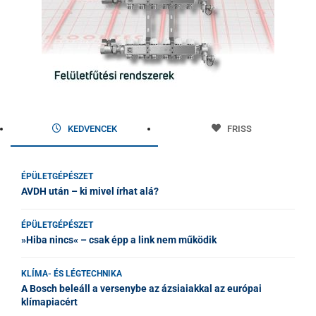
KEDVENCEK
FRISS
ÉPÜLETGÉPÉSZET
AVDH után – ki mivel írhat alá?
ÉPÜLETGÉPÉSZET
»Hiba nincs« – csak épp a link nem működik
KLÍMA- ÉS LÉGTECHNIKA
A Bosch beleáll a versenybe az ázsiaiakkal az európai
klímapiacért