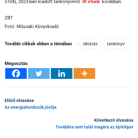
5104), 2023-ban kiadott tankönyvéről
itt írtunk
korábban.
ZBT
Fotó: Műszaki Könyvkiadó
További cikkek ebben a témában
:
oktatás
tankönyv
Megosztás
Előző olvasása
Az energiahordozók jövője
Következő olvasása
Továbbra sem talál magára az építőipar