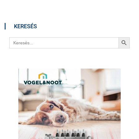
KERESÉS
Search Button
Search
for: