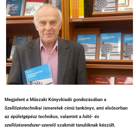
Megjelent a Műszaki Könyvkiadó gondozásában a
Szellőzéstechnikai ismeretek
című tankönyv, ami elsősorban
az
épületgépész technikus
, valamint a
hűtő- és
szellőzésrendszer-szerelő
szakmát tanulóknak készült.