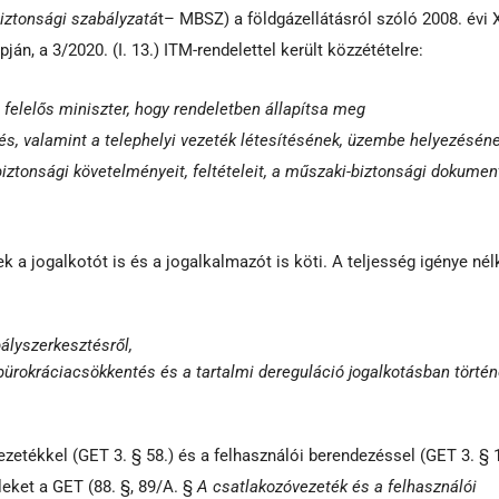
iztonsági szabályzatá
t– MBSZ) a földgázellátásról szóló 2008. évi 
ján, a 3/2020. (I. 13.) ITM-rendelettel került közzétételre:
 felelős miniszter, hogy rendeletben állapítsa meg
és, valamint a telephelyi vezeték létesítésének, üzembe helyezéséne
tonsági követelményeit, feltételeit, a műszaki-biztonsági dokumen
 a jogalkotót is és a jogalkalmazót is köti. A teljesség igénye nél
bályszerkesztésről,
 bürokráciacsökkentés és a tartalmi dereguláció jogalkotásban törté
ezetékkel (GET 3. § 58.) és a felhasználói berendezéssel (GET 3. § 
leket a GET (88. §, 89/A. §
A csatlakozóvezeték és a felhasználói