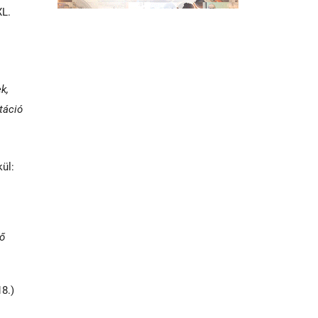
XL.
k,
táció
kül:
nő
18.)