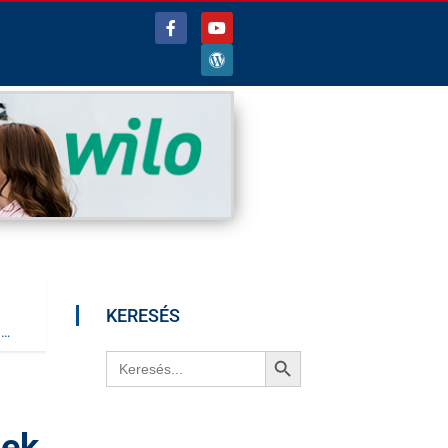
KERESÉS
a…
Search Button
Search
for:
sek