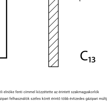
eli elnöke fenti címmel közzétette az érintett szakmagyakorlók
pari felhasználók széles körét érintő több évtizedes gázipari múlt