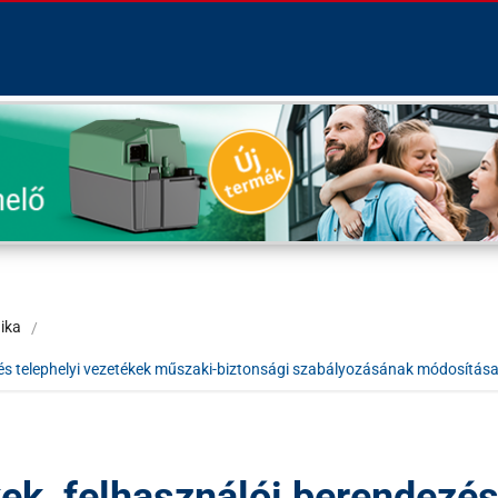
ika
 és telephelyi vezetékek műszaki-biztonsági szabályozásának módosítás
ek, felhasználói berendezé