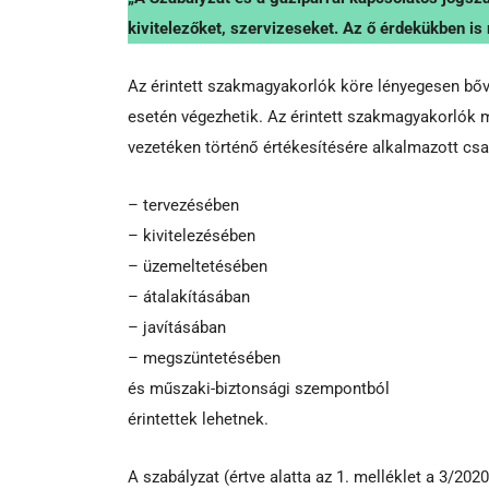
kivitelezőket, szervizeseket. Az ő érdekükben i
Az érintett szakmagyakorlók köre lényegesen bőve
esetén végezhetik. Az érintett szakmagyakorlók 
vezetéken történő értékesítésére alkalmazott csa
– tervezésében
– kivitelezésében
– üzemeltetésében
– átalakításában
– javításában
– megszüntetésében
és műszaki-biztonsági szempontból
érintettek lehetnek.
A szabályzat (értve alatta az 1. melléklet a 3/2020