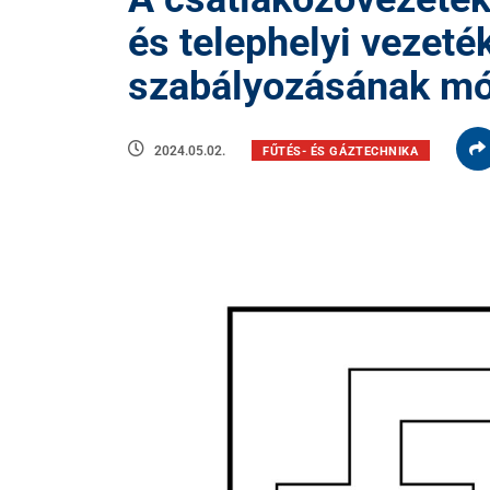
és telephelyi vezet
szabályozásának mó
2024.05.02.
FŰTÉS- ÉS GÁZTECHNIKA