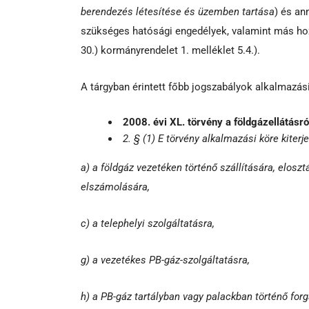
berendezés létesítése és üzemben tartása
) és an
szükséges hatósági engedélyek, valamint más hoz
30.) kormányrendelet 1. melléklet 5.4.).
A tárgyban érintett főbb jogszabályok alkalmazási
2008. évi XL. törvény a földgázellátásró
2. § (1) E törvény alkalmazási köre kiterj
a) a földgáz vezetéken történő szállítására, elosz
elszámolására,
c) a telephelyi szolgáltatásra,
g) a vezetékes PB-gáz-szolgáltatásra,
h) a PB-gáz tartályban vagy palackban történő for