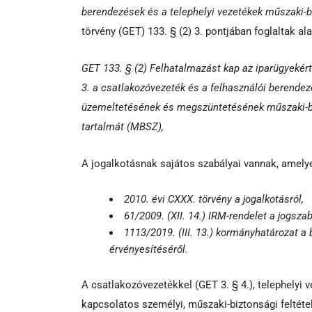
berendezések és a telephelyi vezetékek műszaki-b
törvény (GET) 133. § (2) 3. pontjában foglaltak alap
GET 133. § (2) Felhatalmazást kap az iparügyekért
3. a csatlakozóvezeték és a felhasználói berendez
üzemeltetésének és megszüntetésének műszaki-biz
tartalmát (MBSZ),
A jogalkotásnak sajátos szabályai vannak, amelyek
2010. évi CXXX. törvény a jogalkotásról,
61/2009. (XII. 14.) IRM-rendelet a jogsza
1113/2019. (III. 13.) kormányhatározat a
érvényesítéséről.
A csatlakozóvezetékkel (GET 3. § 4.), telephelyi v
kapcsolatos személyi, műszaki-biztonsági feltéte