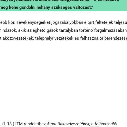
s meg kéne gondolni néhány szükséges változást.”
bb kör. Tevékenységeiket jogszabályokban előírt feltételek teljes
mindazok, akik az éghető gázok tartályban történő forgalmazásában
tlakozóvezetékek, telephelyi vezetékek és felhasználói berendezés
. (I. 13.) ITM-rendelethez
A csatlakozóvezetékek, a felhasználói