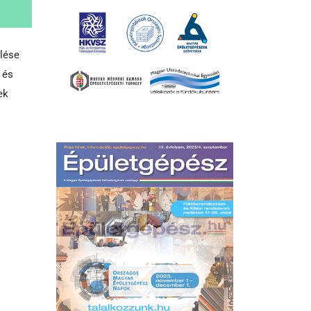
ülése
 és
ek