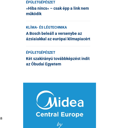
ÉPÜLETGÉPÉSZET
»Hiba nincs« – csak épp a link nem
működik
KLÍMA- ÉS LÉGTECHNIKA
A Bosch beleáll a versenybe az
ázsiaiakkal az európai klímapiacért
ÉPÜLETGÉPÉSZET
Két szakirányú továbbképzést indít
az Óbudai Egyetem
ja