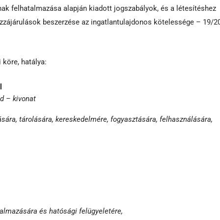
nak felhatalmazása alapján kiadott jogszabályok, és a létesítéshez
zájárulások beszerzése az ingatlantulajdonos kötelessége – 19/200
 köre, hatálya:
l
ed – kivonat
tására, tárolására, kereskedelmére, fogyasztására, felhasználására,
galmazására és hatósági felügyeletére,