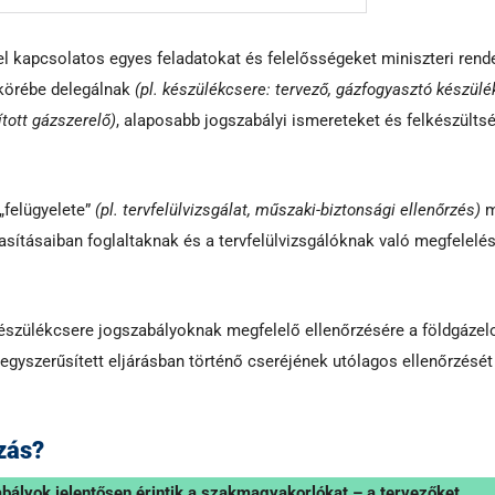
l kapcsolatos egyes feladatokat és felelősségeket miniszteri rend
 körébe delegálnak
(pl. készülékcsere: tervező, gázfogyasztó készülé
ított gázszerelő)
, alaposabb jogszabályi ismereteket és felkészülts
„felügyelete”
(pl. tervfelülvizsgálat, műszaki-biztonsági ellenőrzés)
m
asításaiban foglaltaknak és a tervfelülvizsgálóknak való megfelelés
készülékcsere jogszabályoknak megfelelő ellenőrzésére a földgázel
egyszerűsített eljárásban történő cseréjének utólagos ellenőrzését
ozás?
bályok jelentősen érintik a szakmagyakorlókat – a tervezőket,