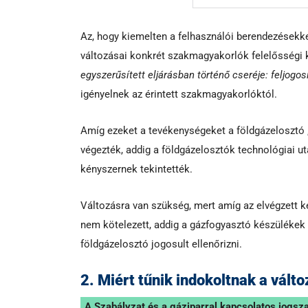
Az, hogy kiemelten a felhasználói berendezésekke
változásai konkrét szakmagyakorlók felelősségi
egyszerűsített eljárásban történő cseréje: feljogos
igényelnek az érintett szakmagyakorlóktól.
Amíg ezeket a tevékenységeket a földgázelosztó 
végezték, addig a földgázelosztók technológiai ut
kényszernek tekintették.
Változásra van szükség, mert amíg az elvégzett 
nem kötelezett, addig a gázfogyasztó készülékek 
földgázelosztó jogosult ellenőrizni.
2. Miért tűnik indokoltnak a vált
„A Szabályzat és a gáziparral kapcsolatos jogsza