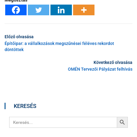
Megosztás
Előző olvasása
Építőipar: a vállalkozások megszűnései féléves rekordot
döntöttek
Következő olvasása
OMÉN Tervezői Pályázat felhívás
KERESÉS
Search Button
Search
for: