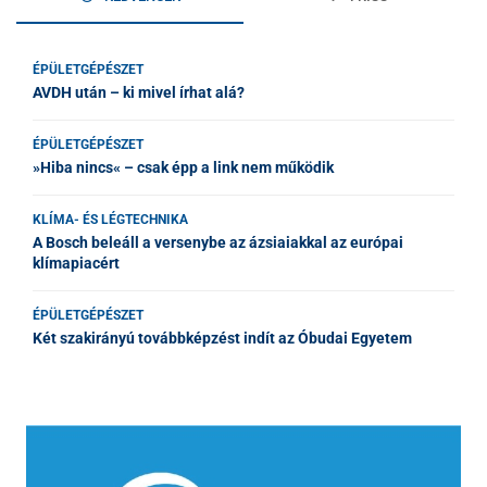
ÉPÜLETGÉPÉSZET
AVDH után – ki mivel írhat alá?
ÉPÜLETGÉPÉSZET
»Hiba nincs« – csak épp a link nem működik
KLÍMA- ÉS LÉGTECHNIKA
A Bosch beleáll a versenybe az ázsiaiakkal az európai
klímapiacért
ÉPÜLETGÉPÉSZET
Két szakirányú továbbképzést indít az Óbudai Egyetem