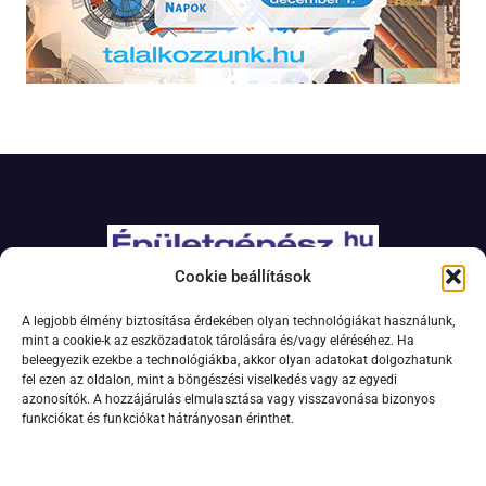
Cookie beállítások
Adatkezelési szabályzat
A legjobb élmény biztosítása érdekében olyan technológiákat használunk,
Jogi nyilatkozat
mint a cookie-k az eszközadatok tárolására és/vagy eléréséhez. Ha
beleegyezik ezekbe a technológiákba, akkor olyan adatokat dolgozhatunk
Kapcsolat
fel ezen az oldalon, mint a böngészési viselkedés vagy az egyedi
Impresszum
azonosítók. A hozzájárulás elmulasztása vagy visszavonása bizonyos
funkciókat és funkciókat hátrányosan érinthet.
Feliratkozás hírlevélre