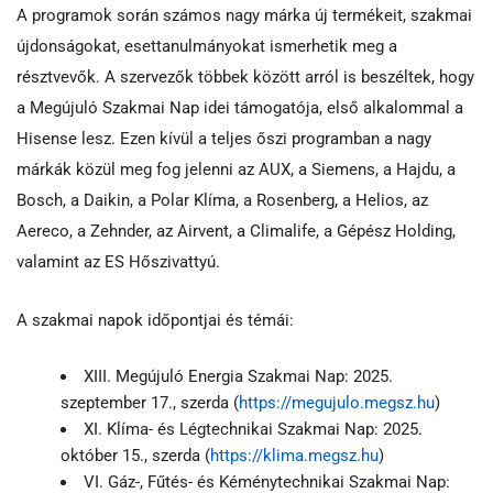
A programok során számos nagy márka új termékeit, szakmai
újdonságokat, esettanulmányokat ismerhetik meg a
résztvevők. A szervezők többek között arról is beszéltek, hogy
a Megújuló Szakmai Nap idei támogatója, első alkalommal a
Hisense lesz. Ezen kívül a teljes őszi programban a nagy
márkák közül meg fog jelenni az AUX, a Siemens, a Hajdu, a
Bosch, a Daikin, a Polar Klíma, a Rosenberg, a Helios, az
Aereco, a Zehnder, az Airvent, a Climalife, a Gépész Holding,
valamint az ES Hőszivattyú.
A szakmai napok időpontjai és témái:
XIII. Megújuló Energia Szakmai Nap: 2025.
szeptember 17., szerda (
https://megujulo.megsz.hu
)
XI. Klíma- és Légtechnikai Szakmai Nap: 2025.
október 15., szerda (
https://klima.megsz.hu
)
VI. Gáz-, Fűtés- és Kéménytechnikai Szakmai Nap: